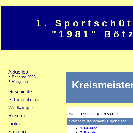
1. Sportschü
"1981" Böt