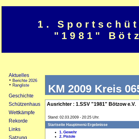
1. Sportschü
"1981" Böt