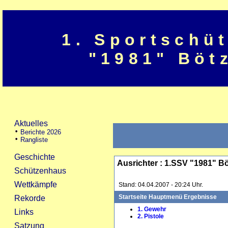
1. Sportschü
"1981" Böt