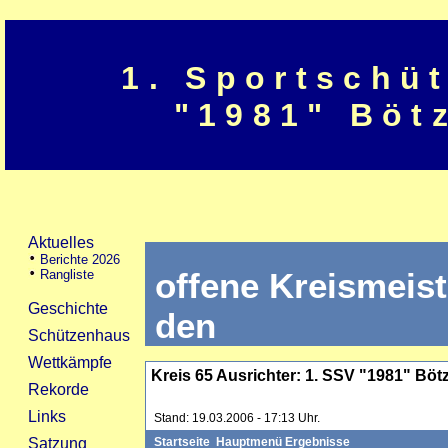
1. Sportschü
"1981" Böt