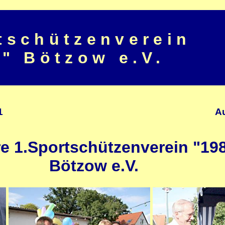
tschützenverein
" Bötzow e.V.
1
A
re 1.Sportschützenverein "19
Bötzow e.V.