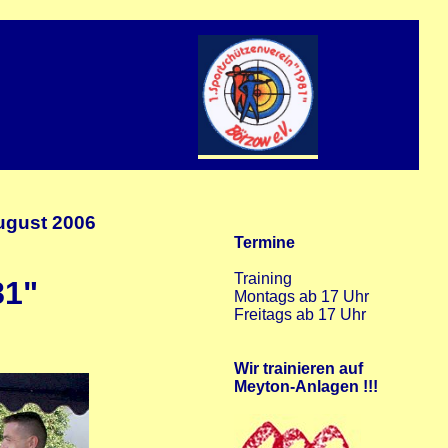
ugust 2006
81"