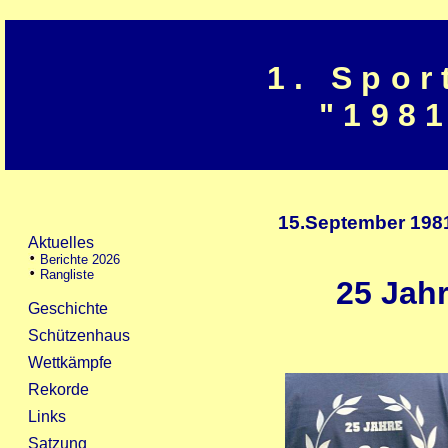
1. Spor
"1981
15.September 198
25 Jah