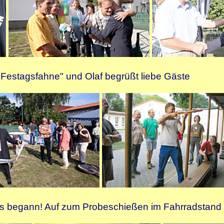
"Festagsfahne" und Olaf begrüßt liebe Gäste
es begann! Auf zum Probeschießen im Fahrradstand