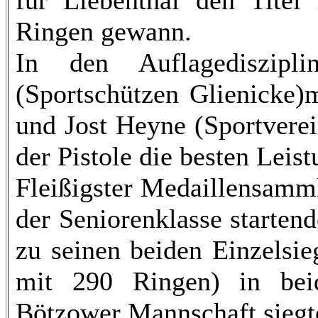
für Liebenthal den Titel
Ringen gewann.
In den Auflagediszipl
(Sportschützen Glienicke
und Jost Heyne (Sportvere
der Pistole die besten Leis
Fleißigster Medaillensamml
der Seniorenklasse starten
zu seinen beiden Einzelsi
mit 290 Ringen) in bei
Bötzower Mannschaft siegt