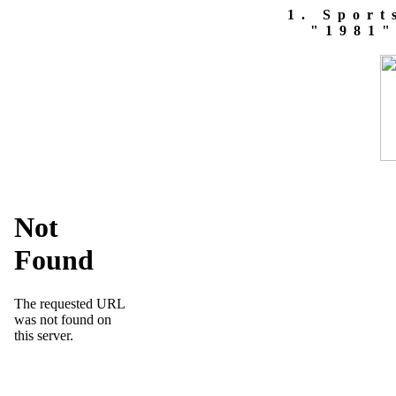
1. Sport
"1981"