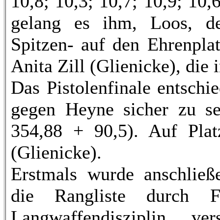
10,8; 10,3; 10,7; 10,9; 10,
gelang es ihm, Loos, de
Spitzen- auf den Ehrenpla
Anita Zill (Glienicke), die 
Das Pistolenfinale entsch
gegen Heyne sicher zu se
354,88 + 90,5). Auf Plat
(Glienicke).
Erstmals wurde anschlie
die Rangliste durch F
Langwaffendisziplin v