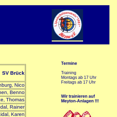
SV Brück
burg, Nico
hen, Benno
ke, Thomas
dal, Rainer
idal, Karen