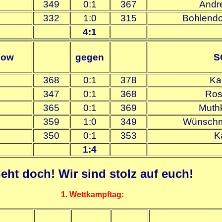
349
0:1
367
Andr
332
1:0
315
Bohlendor
4:1
zow
gegen
S
368
0:1
378
Ka
347
0:1
368
Ros
365
0:1
369
Muthk
359
1:0
349
Wünschma
350
0:1
353
K
1:4
eht doch! Wir sind stolz auf euch!
1. Wettkampftag: