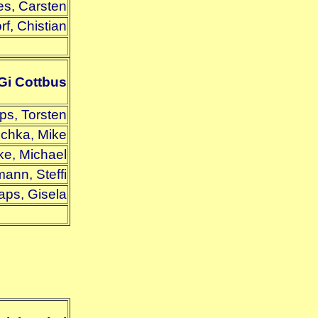
es, Carsten
f, Chistian
Gi Cottbus
ps, Torsten
chka, Mike
e, Michael
nn, Steffi
aps, Gisela