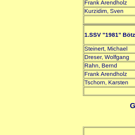
Frank Arendholz
Kurzidim, Sven
1.SSV "1981" Böt
Steinert, Michael
Dreser, Wolfgang
Rahn, Bernd
Frank Arendholz
Tschorn, Karsten
G