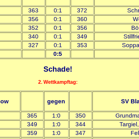
363
0:1
372
Schm
356
0:1
360
We
352
0:1
356
Bö
340
0:1
349
Stillf
327
0:1
353
Soppa
0:5
Schade!
2. Wettkampftag:
zow
gegen
SV Bl
365
1:0
350
Grundma
349
1:0
344
Targiel
359
1:0
347
Fel