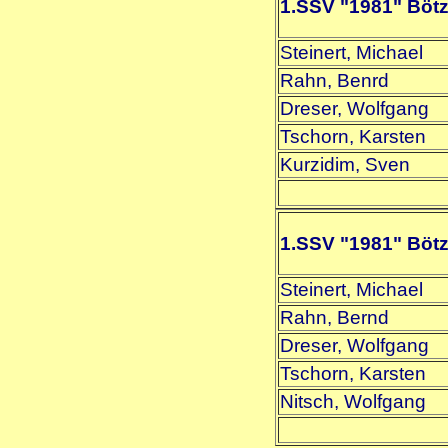
1.SSV "1981" Böt
Steinert, Michael
Rahn, Benrd
Dreser, Wolfgang
Tschorn, Karsten
Kurzidim, Sven
1.SSV "1981" Böt
Steinert, Michael
Rahn, Bernd
Dreser, Wolfgang
Tschorn, Karsten
Nitsch, Wolfgang