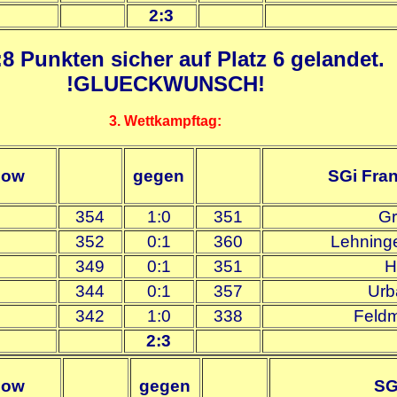
2:3
:8 Punkten sicher auf Platz 6 gelandet.
!GLUECKWUNSCH!
3. Wettkampftag:
zow
gegen
SGi Fran
354
1:0
351
Gr
352
0:1
360
Lehning
349
0:1
351
H
344
0:1
357
Urb
342
1:0
338
Feld
2:3
zow
gegen
SG