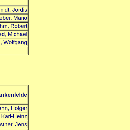
idt, Jördis
ber, Mario
hm, Robert
ried, Michael
, Wolfgang
ankenfelde
nn, Holger
, Karl-Heinz
stner, Jens