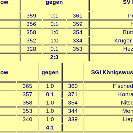
zow
gegen
SV 
359
0:1
361
P
356
0:1
359
358
1:0
354
Büt
352
1:0
334
Krüger,
328
0:1
353
Hez
2:3
zow
gegen
SGi Königswus
365
1:0
360
Fisched
357
0:1
371
Konra
358
1:0
354
Nits
353
1:0
344
Men
340
1:0
339
Lie
4:1