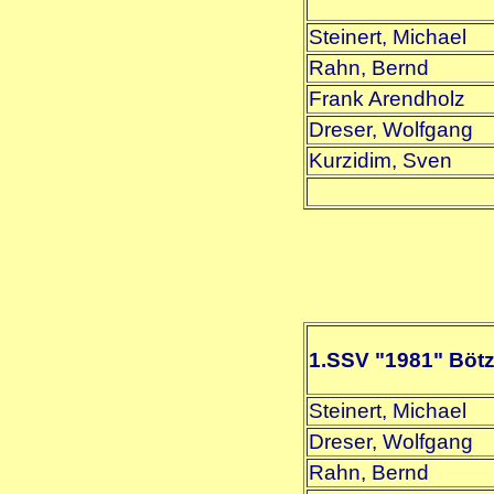
Steinert, Michael
Rahn, Bernd
Frank Arendholz
Dreser, Wolfgang
Kurzidim, Sven
1.SSV "1981" Böt
Steinert, Michael
Dreser, Wolfgang
Rahn, Bernd