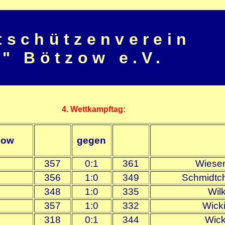
tschützenverein
" Bötzow e.V.
4. Wettkampftag:
zow
gegen
357
0:1
361
Wiesen
356
1:0
349
Schmidtc
348
1:0
335
Wil
357
1:0
332
Wicki
318
0:1
344
Wick