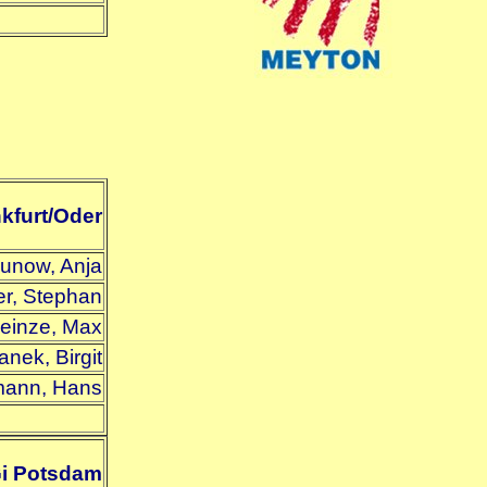
kfurt/Oder
unow, Anja
er, Stephan
einze, Max
anek, Birgit
mann, Hans
i Potsdam