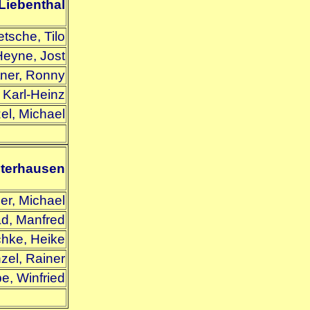
Liebenthal
etsche, Tilo
Heyne, Jost
tner, Ronny
 Karl-Heinz
el, Michael
terhausen
er, Michael
d, Manfred
chke, Heike
zel, Rainer
pe, Winfried