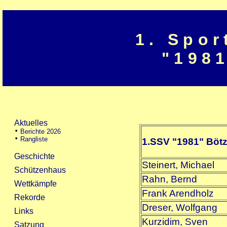
1. Spor
"1981
1.SSV "1981" Böt
Steinert, Michael
Rahn, Bernd
Frank Arendholz
Dreser, Wolfgang
Kurzidim, Sven