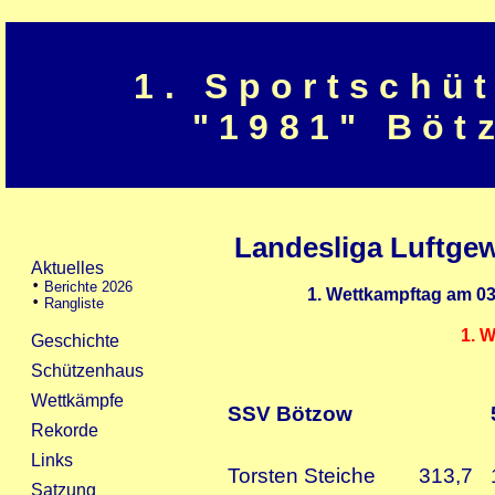
1. Sportschü
"1981" Böt
Landesliga Luftgew
1. Wettkampftag am 03.
1. 
SSV Bötzow
Torsten Steiche
313,7