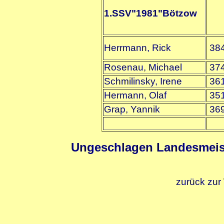
1.SSV"1981"Bötzow
Herrmann, Rick
38
Rosenau, Michael
37
Schmilinsky, Irene
36
Hermann, Olaf
35
Grap, Yannik
36
Ungeschlagen Landesmeist
zurück zur