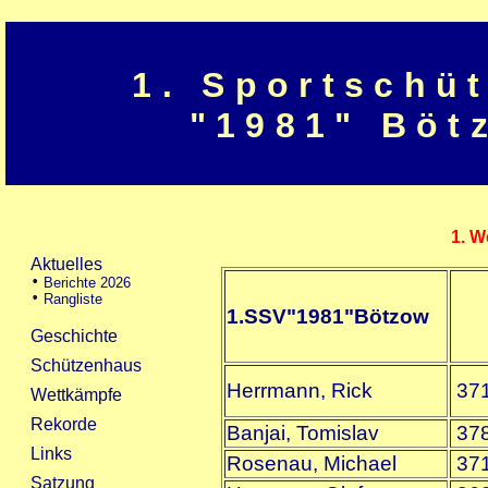
1. Sportschü
"1981" Böt
1. W
1.SSV"1981"Bötzow
Herrmann, Rick
37
Banjai, Tomislav
37
Rosenau, Michael
37