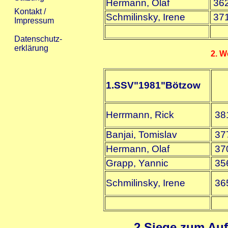
Hermann, Olaf
36
Schmilinsky, Irene
37
2. W
1.SSV"1981"Bötzow
Herrmann, Rick
38
Banjai, Tomislav
37
Hermann, Olaf
37
Grapp, Yannic
35
Schmilinsky, Irene
36
2 Siege zum Auf