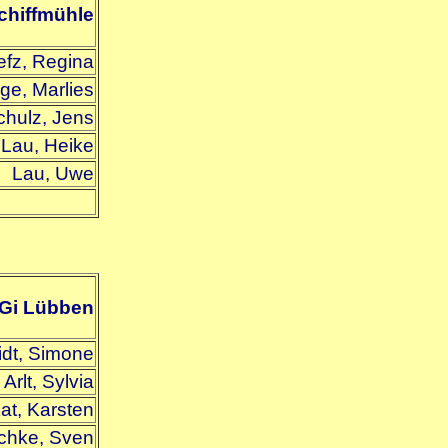
chiffmühle
efz, Regina
ge, Marlies
chulz, Jens
Lau, Heike
Lau, Uwe
Gi Lübben
dt, Simone
Arlt, Sylvia
at, Karsten
chke, Sven