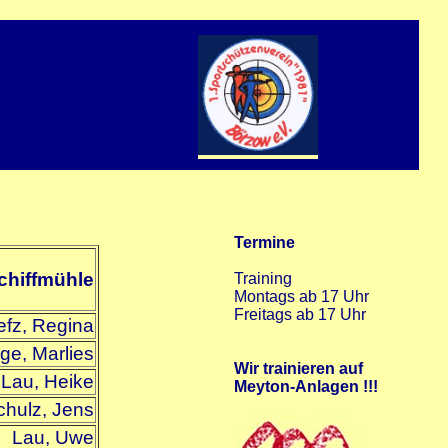
chiffmühle
efz, Regina
ge, Marlies
Lau, Heike
chulz, Jens
Lau, Uwe