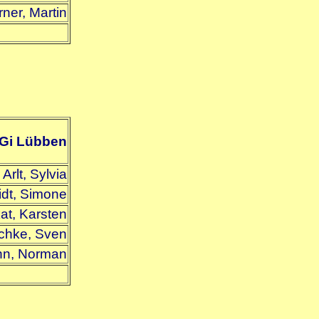
rner, Martin
Gi Lübben
Arlt, Sylvia
dt, Simone
at, Karsten
chke, Sven
nn, Norman