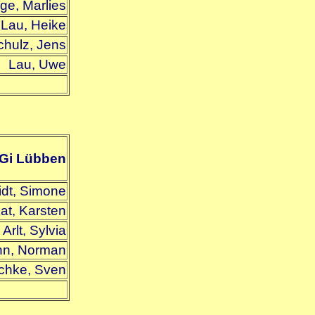
ge, Marlies
Lau, Heike
chulz, Jens
Lau, Uwe
Gi Lübben
dt, Simone
at, Karsten
Arlt, Sylvia
nn, Norman
chke, Sven