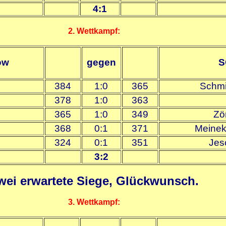
4:1
2. Wettkampf:
ow
gegen
S
384
1:0
365
Schmi
378
1:0
363
365
1:0
349
Zö
368
0:1
371
Meinek
324
0:1
351
Jes
3:2
wei erwartete Siege, Glückwunsch.
3. Wettkampf: