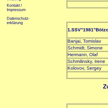
1.SSV"1981"Bötz
Banjai, Tomislav
Schmidt, Simone
Hermann, Olaf
Schmilinsky, Irene
Kolovov, Sergey
Z