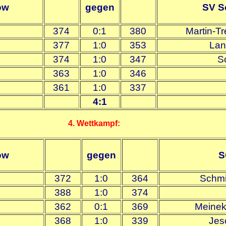
ow
gegen
SV S
374
0:1
380
Martin-Tr
377
1:0
353
Lan
374
1:0
347
S
363
1:0
346
361
1:0
337
4:1
4. Wettkampf:
ow
gegen
S
372
1:0
364
Schmi
388
1:0
374
362
0:1
369
Meinek
368
1:0
339
Jes