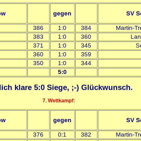
ow
gegen
SV S
386
1:0
384
Martin-Tr
383
1:0
360
Lan
371
1:0
345
S
360
1:0
359
350
1:0
344
5:0
ich klare 5:0 Siege, ;-) Glückwunsch.
7. Wettkampf:
ow
gegen
SV S
376
0:1
382
Martin-Tr