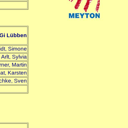
Gi Lübben
dt, Simone
Arlt, Sylvia
rner, Martin
at, Karsten
chke, Sven