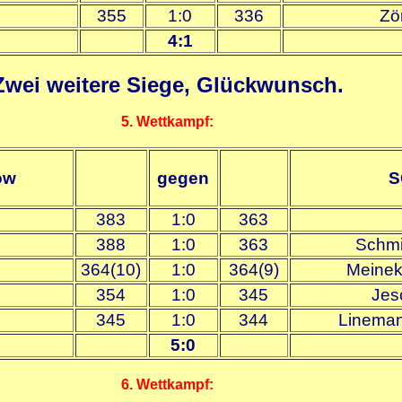
355
1:0
336
Zö
4:1
Zwei weitere Siege, Glückwunsch.
5. Wettkampf:
ow
gegen
S
383
1:0
363
388
1:0
363
Schmi
364(10)
1:0
364(9)
Meinek
354
1:0
345
Jes
345
1:0
344
Linema
5:0
6. Wettkampf: