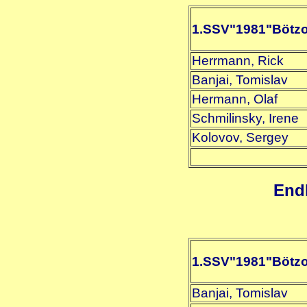
1.SSV"1981"Bötz
Herrmann, Rick
Banjai, Tomislav
Hermann, Olaf
Schmilinsky, Irene
Kolovov, Sergey
Endl
1.SSV"1981"Bötz
Banjai, Tomislav