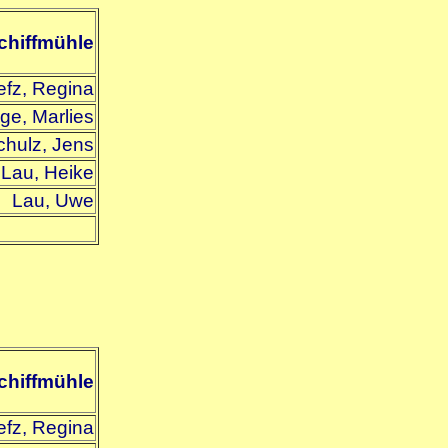
chiffmühle
efz, Regina
ge, Marlies
chulz, Jens
Lau, Heike
Lau, Uwe
chiffmühle
efz, Regina