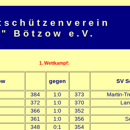
tschützenverein
" Bötzow e.V.
1. Wettkampf:
ow
gegen
SV S
384
1:0
373
Martin-Tr
372
1:0
370
Lan
366
1:0
352
361
1:0
356
S
348
0:1
354