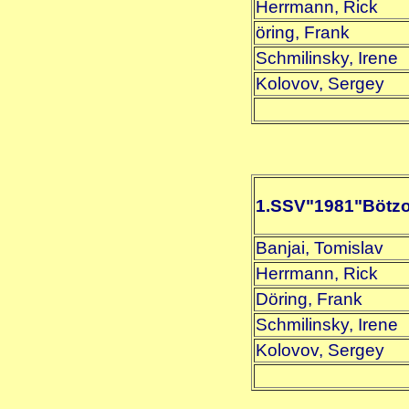
Herrmann, Rick
öring, Frank
Schmilinsky, Irene
Kolovov, Sergey
1.SSV"1981"Bötz
Banjai, Tomislav
Herrmann, Rick
Döring, Frank
Schmilinsky, Irene
Kolovov, Sergey