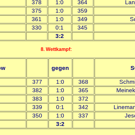
378
1:0
364
Lan
375
1:0
359
361
1:0
349
S
330
0:1
345
3:2
8. Wettkampf:
ow
gegen
S
377
1:0
368
Schmi
382
1:0
365
Meinek
383
1:0
372
339
0:1
342
Linema
350
1:0
337
Jes
3:2